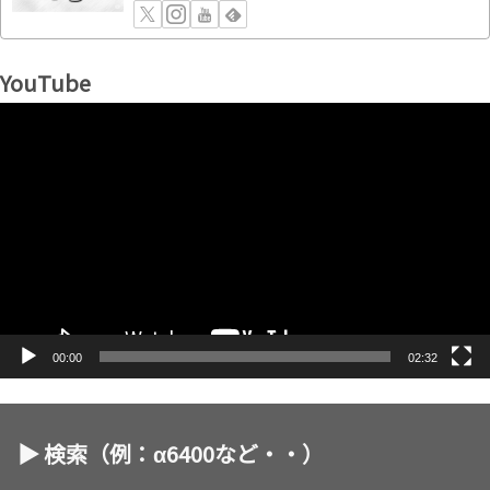
YouTube
動
画
プ
レ
ー
ヤ
ー
00:00
02:32
▶︎ 検索（例：α6400など・・）