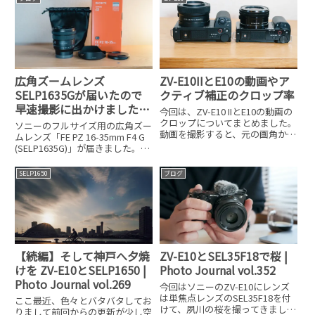
広角ズームレンズ
ZV-E10IIとE10の動画やア
SELP1635Gが届いたので
クティブ補正のクロップ率
早速撮影に出かけました|
今回は、ZV-E10 IIとE10の動画の
Photo Journal vol.325
クロップについてまとめました。
ソニーのフルサイズ用の広角ズー
動画を撮影すると、元の画角から
ムレンズ「FE PZ 16-35mm F4 G
狭くなった？？みたいな事はない
(SELP1635G)」が届きました。こ
ですか？動画撮影では、手ブレ補
のレンズは、世界的物流の遅延で
正をONにしたり、フレームレー
夏頃発売になるとの事で延期とな
SELP1650
ブログ
トを変えると画角が変化する場合
っていましたが、最初の発売予定
があります。その画
から1カ月だけ遅れての発売にな
り
ZV-E10とSEL35F18で桜 |
【続編】そして神戸へ夕焼
Photo Journal vol.352
けを ZV-E10とSELP1650 |
Photo Journal vol.269
今回はソニーのZV-E10にレンズ
は単焦点レンズのSEL35F18を付
ここ最近、色々とバタバタしてお
けて、夙川の桜を撮ってきまし
りまして前回からの更新が少し空