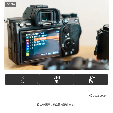
ZV-E10
X
LINE
コピー
0
2022.09.24
この記事は
約2分
で読めます。