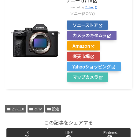
ソニー α7 IV
created by
Rinker
ソニー(SONY)
ソニーストア
カメラのキタムラ
Amazon
楽天市場
Yahooショッピング
マップカメラ
ZV-E10
α7IV
設定
この記事をシェアする
X
LINE
Pinterest