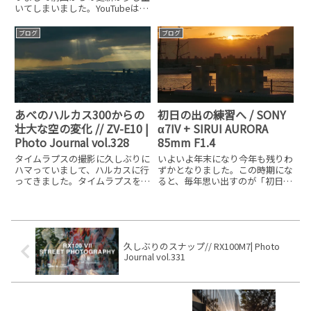
た。YouTubeのこちらの動画に
いてしまいました。YouTubeは相
は、前半は動画を後半は少し静止
変わらず定期に更新していますの
画を載せています。（静止画はこ
で、気になる情報がありましたら
ブログ
ブログ
の記事にも載せておきます）いよ
遊びに来て下さい。それでは前回
いよ桜（ソメイヨシ
の続きですが、ZV-E10を持って
京都に行ってきました
あべのハルカス300からの
初日の出の練習へ / SONY
壮大な空の変化 // ZV-E10 |
α7IV + SIRUI AURORA
Photo Journal vol.328
85mm F1.4
タイムラプスの撮影に久しぶりに
いよいよ年末になり今年も残りわ
ハマっていまして、ハルカスに行
ずかとなりました。この時期にな
ってきました。タイムラプスを撮
ると、毎年思い出すのが「初日の
るカメラはα7IVに先日購入した広
出」神戸の初日の出の時間は7:06
角ズームレンズSELP1635Gです
です。冬は日の出の時間が遅いの
が、タイムラプスを撮っている間
で、時間だけ見ると大したことな
は、時間を持て余してしまいま
さそうですが、冬はなかなか起き
す。そのため、カメラは
れないんですよね笑そうなん
久しぶりのスナップ// RX100M7| Photo
Journal vol.331