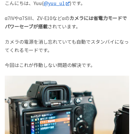
こんにちは、Yuu(
@yuu_u1
)です。
α7IVやα7SIII、ZV-E10などαの
カメラには省電力モードで
パワーセーブが搭載
されています。
カメラの電源を消し忘れていても自動でスタンバイになっ
てくれるモードです。
今回はこれが作動しない問題の解決です。