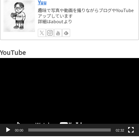
Yuu
趣味で写真や動画を撮りながらブログやYouTube
アップしています
詳細はaboutより
YouTube
動
画
プ
レ
ー
ヤ
ー
00:00
02:32