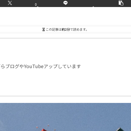
0
この記事は
約2分
で読めます。
ブログやYouTubeアップしています