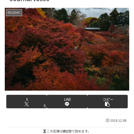
RX100M7
X
LINE
コピー
0
2019.12.08
この記事は
約2分
で読めます。