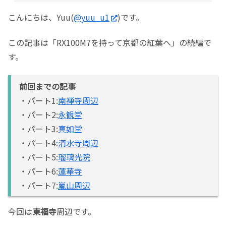
こんにちは、Yuu(
@yuu_u1
)です。
この記事は「RX100M7を持って京都の紅葉へ」の続編で
す。
前回までの記事
・パート1:
南禅寺周辺
・パート2:
永観堂
・パート3:
真如堂
・パート4:
清水寺周辺
・パート5:
瑠璃光院
・パート6:
蓮華寺
・パート7:
嵐山周辺
今回は
東福寺
周辺です。