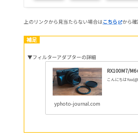
上のリンクから見当たらない場合は
こちら
から確
補足
▼フィルターアダプターの詳細
RX100M7
こんにちはYuu(@
yphoto-journal.com