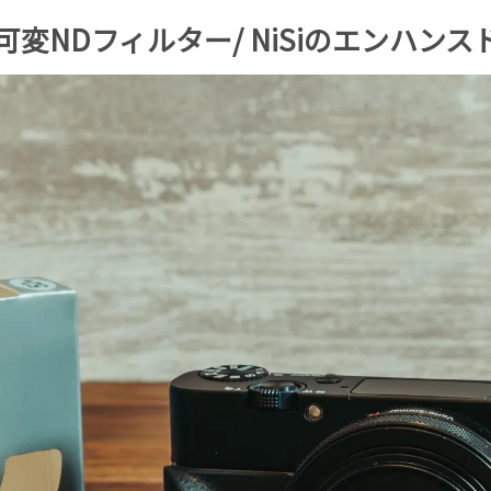
の可変NDフィルター/ NiSiのエンハン