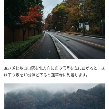
▲八瀬比叡山口駅を北方向に進み信号を左に曲がると、後
は下り坂を10分ほど下ると蓮華寺に到着します。