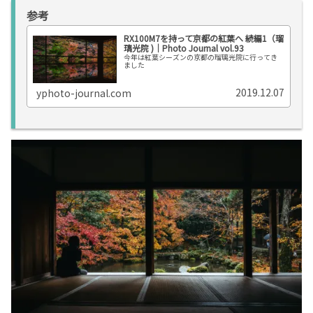
参考
RX100M7を持って京都の紅葉へ 続編1（瑠
璃光院 )｜Photo Journal vol.93
今年は紅葉シーズンの京都の瑠璃光院に行ってき
ました
2019.12.07
yphoto-journal.com