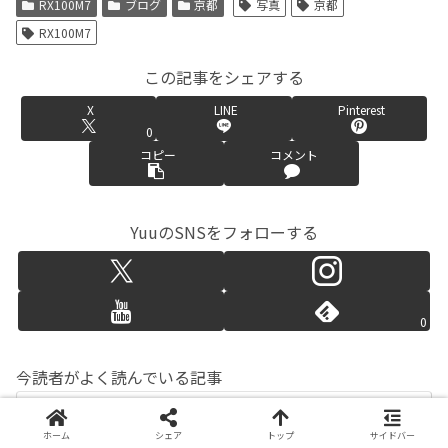
RX100M7
ブログ
京都
写真
京都
RX100M7
この記事をシェアする
X
LINE
Pinterest
0
コピー
コメント
YuuのSNSをフォローする
0
今読者がよく読んでいる記事
RX100M7 レビュー | 購入して4ヶ月
使って感じた事
ホーム
シェア
トップ
サイドバー