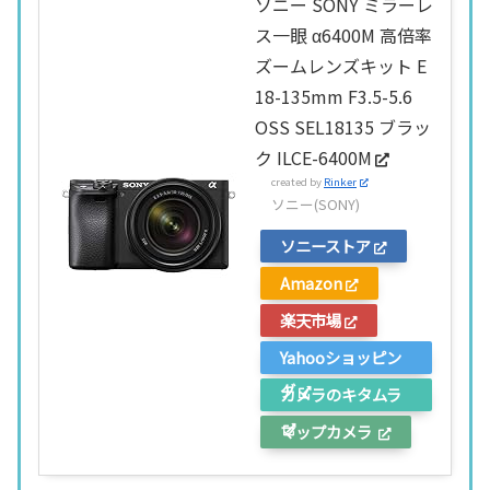
ソニー SONY ミラーレ
ス一眼 α6400M 高倍率
ズームレンズキット E
18-135mm F3.5-5.6
OSS SEL18135 ブラッ
ク ILCE-6400M
created by
Rinker
ソニー(SONY)
ソニーストア
Amazon
楽天市場
Yahooショッピン
グ
カメラのキタムラ
マップカメラ