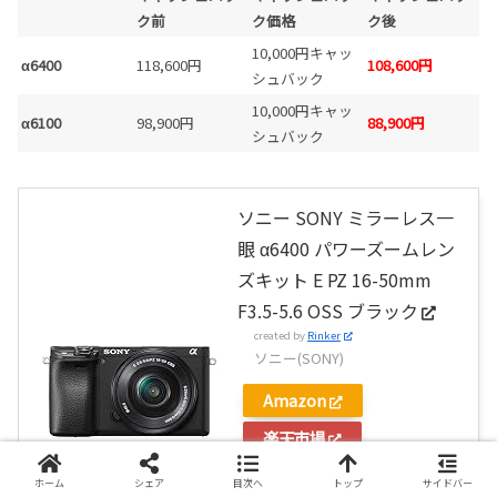
ク前
ク価格
ク後
10,000円キャッ
α6400
118,600円
108,600円
シュバック
10,000円キャッ
α6100
98,900円
88,900円
シュバック
ソニー SONY ミラーレス一
眼 α6400 パワーズームレン
ズキット E PZ 16-50mm
F3.5-5.6 OSS ブラック
created by
Rinker
ソニー(SONY)
Amazon
楽天市場
Yahooショッピング
ホーム
シェア
目次へ
トップ
サイドバー