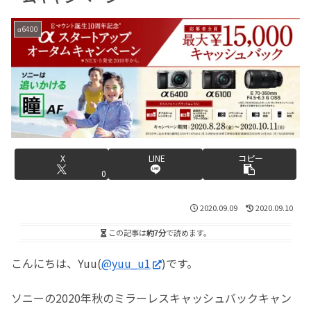
α6400
X
LINE
コピー
0
2020.09.09
2020.09.10
この記事は
約7分
で読めます。
こんにちは、Yuu(
@yuu_u1
)です。
ソニーの2020年秋のミラーレスキャッシュバックキャン