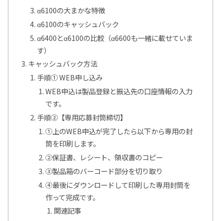
α6100の大まかな特徴
α6100のキャッシュバック
α6400とα6100の比較（α6600も一緒に載せていま
す）
キャッシュバック方法
手順① WEB申し込み
WEB申込は製品登録と振込先の口座情報の入力
です。
手順②【専用応募封筒締切】
①上のWEB申込が完了したら以下から専用の封
筒を印刷します。
②保証書、レシート、領収書のコピー
③製品箱のバーコード部分を切り取り
④最後にダウンロードして印刷した専用封筒を
作って完成です。
関連記事