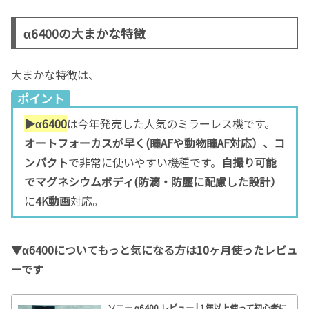
α6400の大まかな特徴
大まかな特徴は、
ポイント
▶︎α6400
は今年発売した人気のミラーレス機です。
オートフォーカスが早く(瞳AFや動物瞳AF対応）、コ
ンパクト
で非常に使いやすい機種です。
自撮り可能
でマグネシウムボディ(防滴・防塵に配慮した設計）
に
4K動画
対応。
▼α6400についてもっと気になる方は10ヶ月使ったレビュ
ーです
ソニー α6400 レビュー | 1年以上使って初心者に