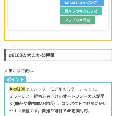
Yahooショッピング
カメラのキタムラ
マップカメラ
α6100の大まかな特徴
大まかな特徴は、
ポイント
▶︎α6100
はエントリーモデルのミラーレスです。
ミラーレス一眼初心者向けの
オートフォーカスが早
く(瞳AFや動物瞳AF対応）、コンパクト
で非常に使い
やすい機種です。
自撮り可能で
4K動画
対応。