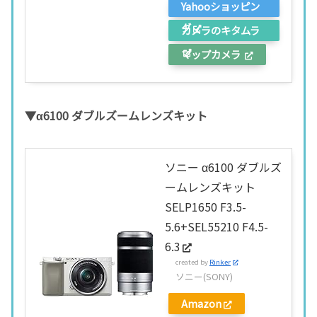
Yahooショッピン
グ
カメラのキタムラ
マップカメラ
▼α6100 ダブルズームレンズキット
ソニー α6100 ダブルズ
ームレンズキット
SELP1650 F3.5-
5.6+SEL55210 F4.5-
6.3
created by
Rinker
ソニー(SONY)
Amazon