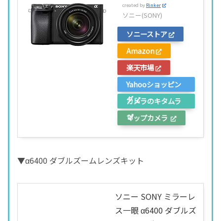
created by
Rinker
ソニー(SONY)
ソニーストア
Amazon
楽天市場
Yahooショッピン
グ
カメラのキタムラ
マップカメラ
▼α6400 ダブルズームレンズキット
ソニー SONY ミラーレ
ス一眼 α6400 ダブルズ