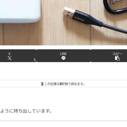
X
LINE
コピー
0
この記事は
約7分
で読めます。
のように持ち出しています。