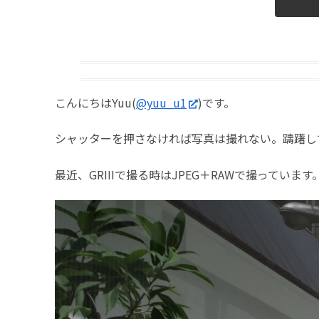
こんにちはYuu(
@yuu_u1
)です。
シャッターを押さなければ写真は撮れない。躊躇し
最近、GRIIIで撮る時はJPEG＋RAWで撮っています