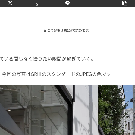
0
この記事は
約2分
で読めます。
ている間もなく撮りたい瞬間が過ぎていく。
。今回の写真はGRIIIのスタンダードのJPEGの色です。