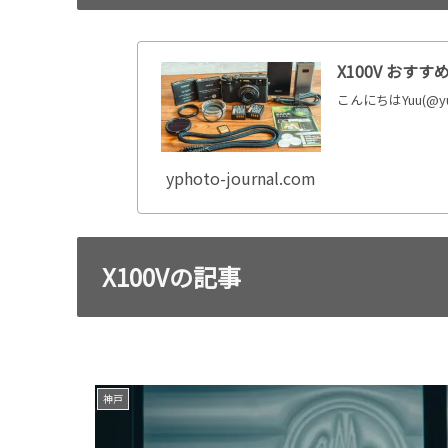
X100V おす
こんにちはYuu(@y
yphoto-journal.com
X100Vの記事
神戸