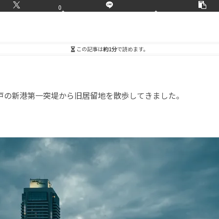
0
この記事は
約1分
で読めます。
神戸の新港第一突堤から旧居留地を散歩してきました。