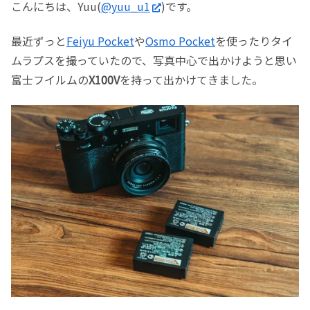
こんにちは、Yuu(
@yuu_u1
)です。
最近ずっと
Feiyu Pocket
や
Osmo Pocket
を使ったりタイ
ムラプスを撮っていたので、写真中心で出かけようと思い
富士フイルムの
X100V
を持って出かけてきました。