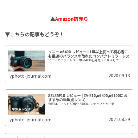
▲
Amazon初売り
▼こちらの記事もどうぞ！
ソニー α6400 レビュー | 1年以上使って初心者に
も最適のバランスの取れたコンパクトミラーレス
ソニーのミラーレス一眼α6400を発売日に購入して
2020.09.13
yphoto-journal.com
SEL35F18 レビュー | ZV-E10,α6400,α6100にお
すすめの単焦点レンズ
今回は、いつもSONYα6400にスナップとかで撮
2021.08.29
yphoto-journal.com