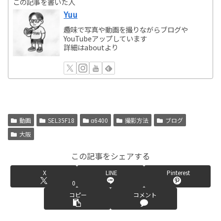
この記事を書いた人
Yuu
趣味で写真や動画を撮りながらブログや
YouTubeアップしています
詳細はaboutより
動画
SEL35F18
α6400
撮影方法
ブログ
大阪
この記事をシェアする
X
LINE
Pinterest
0
コピー
コメント