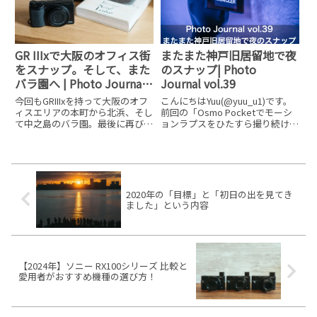
回の記事
GR IIIxで大阪のオフィス街
またまた神戸旧居留地で夜
をスナップ。そして、また
のスナップ| Photo
バラ園へ | Photo Journal
Journal vol.39
vol.319
今回もGRIIIxを持って大阪のオフ
こんにちはYuu(@yuu_u1)です。
ィスエリアの本町から北浜、そし
前回の「Osmo Pocketでモーシ
て中之島のバラ園。最後に再びオ
ョンラプスをひたすら撮り続ける
フィス街の淀屋橋をスナップして
| Photo Journal vol.38」の後編で
きました。その様子をPOVで
す。相変わらず最後は吸い込まれ
YouTubeにアップしています。
るようにほとんど人のいない旧居
GRIIIxで撮るスナップ撮影した写
留地へ向かいまし
真の中から何枚か
2020年の「目標」と「初日の出を見てき
ました」という内容
【2024年】ソニー RX100シリーズ 比較と
愛用者がおすすめ機種の選び方！