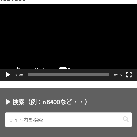
動
画
プ
レ
ー
ヤ
ー
00:00
02:32
▶︎ 検索（例：α6400など・・）