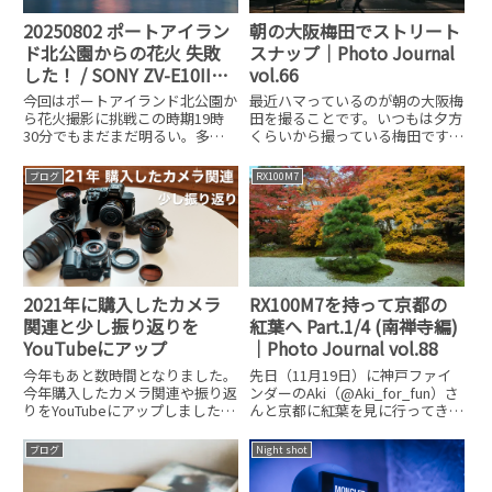
朝の大阪梅田でストリート
20250802 ポートアイラン
スナップ｜Photo Journal
ド北公園からの花火 失敗
vol.66
した！ / SONY ZV-E10II
SIGMA 17-40mm
最近ハマっているのが朝の大阪梅
今回はポートアイランド北公園か
田を撮ることです。いつもは夕方
ら花火撮影に挑戦この時期19時
くらいから撮っている梅田です
30分でもまだまだ明るい。多分
が、先日ちょっと早朝に梅田に行
これは花火が綺麗に写らないなと
ってみるといつもと違った光（朝
思いながら時間になるのを持って
ブログ
RX100M7
日）がよかったのでハマってきま
いたやっぱり空が明るすぎてうま
した。そして、あまり人がいない
く写っていない笑さらに前も書い
ので好き放題撮れます。RX100
たけど、明るい空とこのゴールド
2021年に購入したカメラ
RX100M7を持って京都の
関連と少し振り返りを
紅葉へ Part.1/4 (南禅寺編)
YouTubeにアップ
｜Photo Journal vol.88
今年もあと数時間となりました。
先日（11月19日）に神戸ファイ
今年購入したカメラ関連や振り返
ンダーのAki（@Aki_for_fun）さ
りをYouTubeにアップしました。
んと京都に紅葉を見に行ってきま
今年は動画での振り返りになりま
した。既にAkiさんのブログには
すが、来年も引き続きよろしくお
今回訪れた記事がアップされてい
ブログ
Night shot
願いします。それでは良いお年
ます。今回は朝10:00に京都の山
を！！
科駅に集合して・南禅寺周辺⇦今