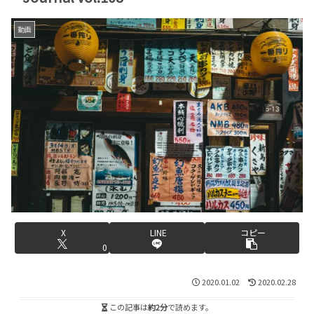
動画
X
LINE
コピー
0
2020.01.02
2020.02.28
この記事は
約2分
で読めます。