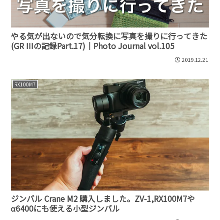
やる気が出ないので気分転換に写真を撮りに行ってきた
(GR IIIの記録Part.17)｜Photo Journal vol.105
2019.12.21
RX100M7
ジンバル Crane M2 購入しました。ZV-1,RX100M7や
α6400にも使える小型ジンバル