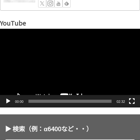
YouTube
動
画
プ
レ
ー
ヤ
ー
00:00
02:32
▶︎ 検索（例：α6400など・・）