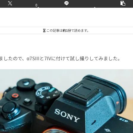
0
この記事は
約1分
で読めます。
したので、α7SIIIと7IVに付けて試し撮りしてみました。