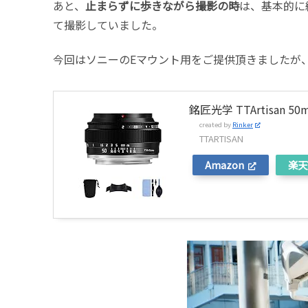
あと、
止まらずに歩きながら撮影の時
は、基本的に
て撮影していました。
今回はソニーのEマウント用をご提供頂きましたが
銘匠光学 TTArtisan
created by
Rinker
TTARTISAN
Amazon
楽天