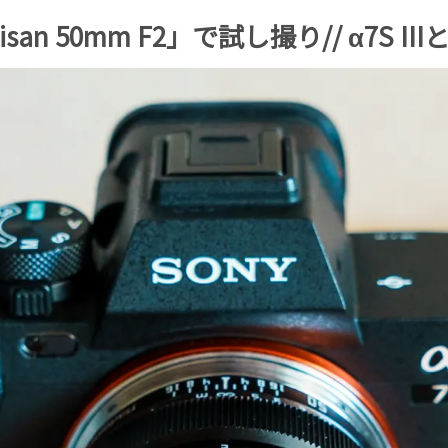
0mm F2」で試し撮り// α7S IIIとα7IV |