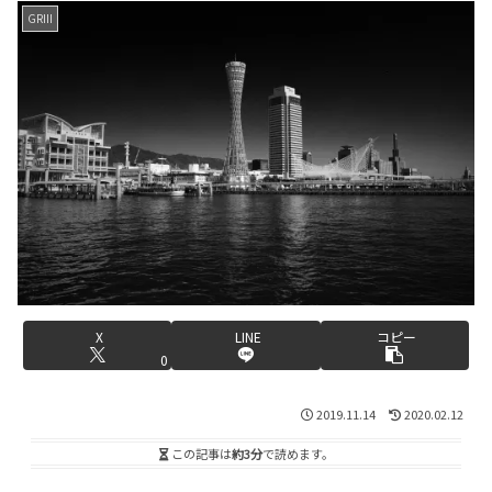
GRIII
X
LINE
コピー
0
2019.11.14
2020.02.12
この記事は
約3分
で読めます。