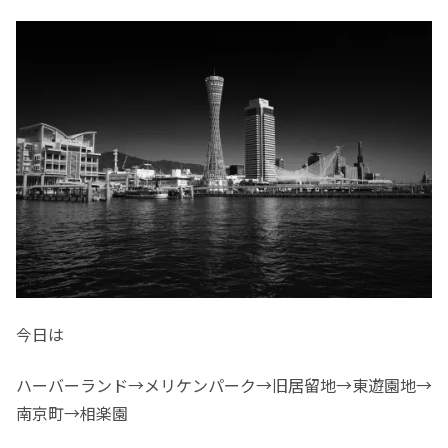
今日は
ハーバーランド→メリケンパーク→旧居留地→東遊園地→
南京町→相楽園