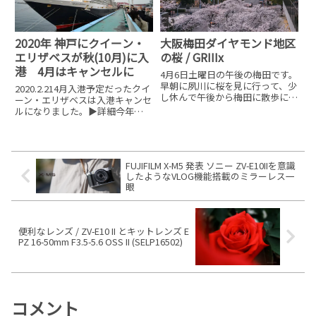
2020年 神戸にクイーン・
大阪梅田ダイヤモンド地区
エリザベスが秋(10月)に入
の桜 / GRIIIx
港 4月はキャンセルに
4月6日土曜日の午後の梅田です。
早朝に夙川に桜を見に行って、少
2020.2.214月入港予定だったクイ
し休んで午後から梅田に散歩に出
ーン・エリザベスは入港キャンセ
かけました。▲やっぱ、土曜の梅
ルになりました。▶︎詳細今年
田は人が多い。少し茶屋町をブラ
2020年4月と10月に、世界で最も
ブラしていると、時間帯的に太陽
有名な豪華客船「クイーン・エリ
が傾き掛けてきました▲Nu茶屋
ザベス」が神戸港に入港します。
町の花▲大阪駅前も人が多い。
2020年「クイーン・エリザベ
FUJIFILM X-M5 発表 ソニー ZV-E10IIを意識
ス」神戸入港予定
したようなVLOG機能搭載のミラーレス一
眼
便利なレンズ / ZV-E10 II とキットレンズ E
PZ 16-50mm F3.5-5.6 OSS II (SELP16502)
コメント