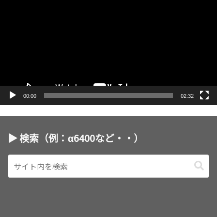
画
プ
レ
ー
ヤ
ー
00:00
02:32
▶︎ 検索（例：α6400など・・）