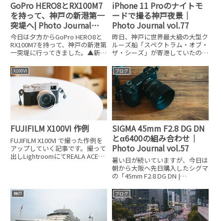
iPhone 11 Proのナイトモ
GoPro HERO8とRX100M7
ードで撮る神戸夜景｜
を持って、神戸の新港第一
Photo Journal vol.77
突堤へ| Photo Journal
vol.144
昨日、神戸に世界最大級の大型ク
今日は夕方からGoPro HERO8と
ルーズ船「スペクトラム・オブ・
RX100M7を持って、神戸の新港第
ザ・シーズ」が寄港していたの
一突堤に行ってきました。▲新港
で、iPhone 11 Proを使ってナイ
第一突堤は神戸のベイエリアの景
トモードで夜景を撮ってきまし
色が一望できていい所なのです
X100VI
ブログ
た。iPhone 11 Proのナイトモー
が、アクセスがなかなか悪い。三
ド今回は全てiPhone 11 Proの
宮からバスが出ていますが、歩い
ても15分程度なの
SIGMA 45mm F2.8 DG DN
FUJIFILM X100VI 作例
とα6400の組み合わせ｜
FUJIFILM X100VI で撮った作例を
Photo Journal vol.57
アップしていく記事です。撮って
出しLightroomにてREALA ACEベ
暑い日が続いていますが、今日は
ースに露出を中心に現像レビュー
朝から大阪へ先日購入したシグマ
動画
の「45mm F2.8 DG DN |
Contemporary」をα6400に付け
て出かけてきました。とにかく暑
神戸
ブログ
いのでバッグは持たずに手ぶらで
行ってきました。もちろん予備バ
ッテリ