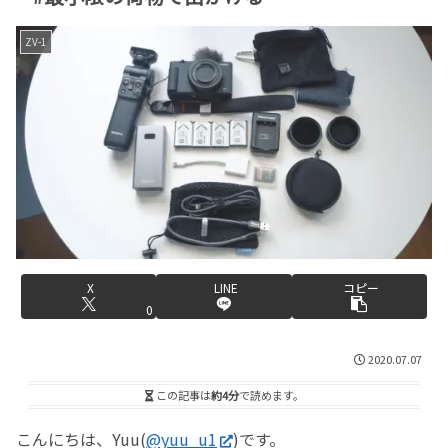
ZV-1
X
LINE
コピー
0
2020.07.07
この記事は
約4分
で読めます。
こんにちは、Yuu(
@yuu_u1
)です。