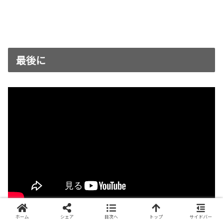
最後に
ホーム
シェア
目次へ
トップ
サイドバー
と言うことで、以上が僕のカバンの中身でした。