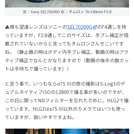
左：Sony SEL70200G 右：タムロン 70-180mm F2.8
▲僕も望遠レンズはソニーの
SEL70200G
のF4通しを持
っていますが、F2.8通しでこのサイズは、手ブレ補正が搭
載されていないからと言ってもタムロンさんせこいです
ね。（静止画の時はボディ内手ブレ補正、動画の時はアク
ティブ補正でなんとかなりますので（動画の後半の数カッ
トは手持ちで撮っています））
と言う事で、いつもならα7S IIIの夜の撮影はS-Log3のデ
ュアルネイティブISOの12800で撮る事が多いのですが、
この日に限ってNDフィルターを忘れたために、HLG2で撮
っています。HLG2はa7S III以外のカメラではいつも使っ
ていますが、扱いやすですよね。