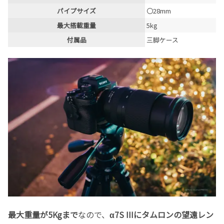
パイプサイズ
〇28mm
最大搭載重量
5kg
付属品
三脚ケース
最大重量が5Kgまで
なので、
α7S IIIにタムロンの望遠レン