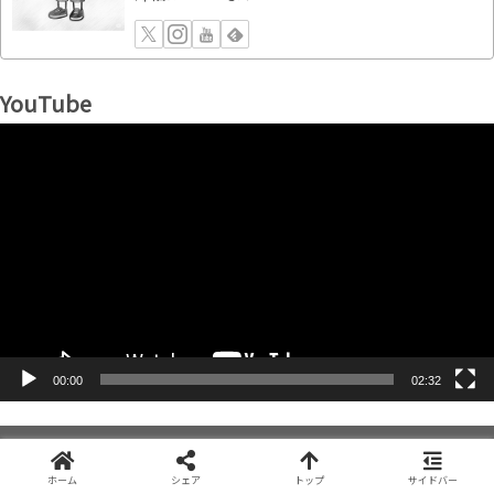
YouTube
動
画
プ
レ
ー
ヤ
ー
00:00
02:32
▶︎ 検索（例：α6400など・・）
ホーム
シェア
トップ
サイドバー