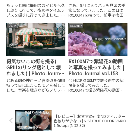
さあ、5月に入りバラも見頃の季
ちょっと前に梅田スカイビルへ久
節になってきました。この日は
しぶりに行って、夜景やタイムラ
RX100M7を持って、前半は梅田で
プスを撮りに行ってきました。持
スナップ。そのあとは中之島バラ
って行ったカメラは、・ソニー
園へ行ってきました。事前情報な
RX100M7・ソニー
ブログ
RX100M7
しに思いつきで行ったので、咲い
α6600(SEL1018)・富士フイルム
ているか不安でしたが見頃で多く
X100V・GoPro HERO 8・iPhone
の人がバラを楽しんでいまし
11
何気ないこの街を撮る(
RX100M7で紫陽花の動画
GRIIIのリング落として壊
と写真を撮ってみました |
れました) | Photo Journal
Photo Journal vol.153
vol.333
とある朝の神戸三ノ宮周辺をGRIII
今日はRX100M7で散歩途中の紫
持って目に止まったモノを残しま
陽花を撮ってみました。
した。音楽を聴きながらノリノリ
RX100M7で撮る紫陽花の動画撮
で写真を撮っていたらGRIIIのリン
影時間は5分ほどで全て手持ちで
グをこのあと落としてしまいまし
動画を撮っています。設定は
た。結局見つけましたが踏まれて
4K30p ピクチャープロファイル
変形し利用不可に。笑よく外れる
はオフで編集の時にグレーディン
とは聞いていました
グしています。今回はNDも付け
【レビュー】おすすめ可変NDフィルター
色被りが少ない | NiSi TRUE COLOR VARIO
1-5stops(ND2-32)