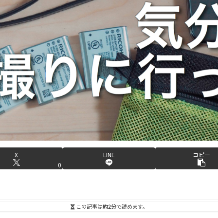
X
LINE
コピー
0
この記事は
約2分
で読めます。