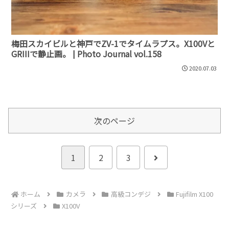
梅田スカイビルと神戸でZV-1でタイムラプス。X100Vと
GRIIIで静止画。 | Photo Journal vol.158
2020.07.03
次のページ
次
1
2
3
へ
ホーム
カメラ
高級コンデジ
Fujifilm X100
シリーズ
X100V