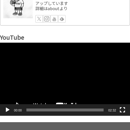
アップしています
詳細はaboutより
YouTube
動
画
プ
レ
ー
ヤ
ー
00:00
02:32