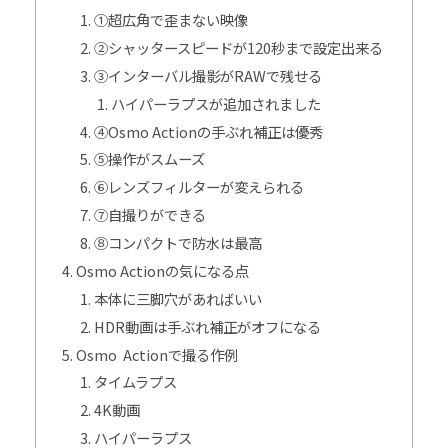
①超広角で歪まない映像
②シャッタースピードが120秒まで設定出来る
③インターバル撮影がRAWで残せる
ハイパーラプスが追加されました
④Osmo Actionの手ぶれ補正は優秀
⑤操作がスムーズ
⑥レンズフィルターが変えられる
⑦自撮りができる
⑧コンパクトで防水は最高
Osmo Actionの気になる点
本体に三脚穴があればいい
HDR動画は手ぶれ補正がオフになる
Osmo Actionで撮る作例
タイムラプス
4K動画
ハイパーラプス