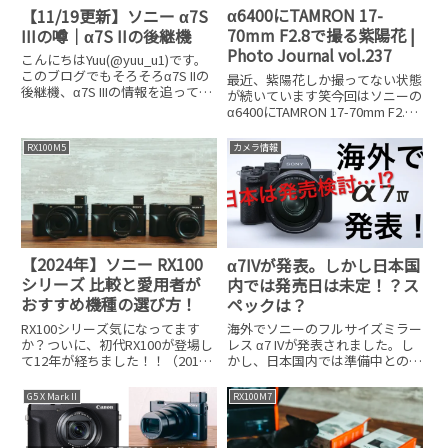
α6400にTAMRON 17-
【11/19更新】ソニー α7S
70mm F2.8で撮る紫陽花 |
IIIの噂｜α7S IIの後継機
Photo Journal vol.237
こんにちはYuu(@yuu_u1)です。
このブログでもそろそろα7S IIの
最近、紫陽花しか撮ってない状態
後継機、α7S IIIの情報を追ってい
が続いています笑今回はソニーの
きます。α7Sシリーズは、高感度
α6400にTAMRON 17-70mm F2.8
に強いフルサイズミラーレスで
Di III-A VC RXD B070(以下
す。現行機のα7S IIは2015年10月
TAMRON 17-70mm F2.8と記載し
RX100M5
カメラ情報
に発売されていて、すでに
ます）を付けて撮ってきました。
この
【2024年】ソニー RX100
α7IVが発表。しかし日本国
シリーズ 比較と愛用者が
内では発売日は未定！？ス
おすすめ機種の選び方！
ペックは？
RX100シリーズ気になってます
海外でソニーのフルサイズミラー
か？ついに、初代RX100が登場し
レス α7 IVが発表されました。し
て12年が経ちました！！（2012
かし、日本国内では準備中との事
年６月15日発売）ハイエンドコ
で発表はまだのようです。とりあ
ンデジ（高級コンデジ）と呼ばれ
えず、海外で発表されたα7IVのス
G5 X Mark II
RX100M7
るカテゴリーでは目が離せないカ
ペックを書き出しておきます。海
メラですよね。自分は初代
外での仕様や英語から直して記載
RX100〜RX100M6
していますので、誤り