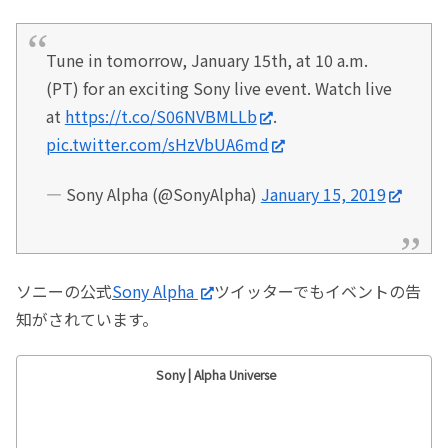
Tune in tomorrow, January 15th, at 10 a.m.
(PT) for an exciting Sony live event. Watch live
at
https://t.co/S06NVBMLLb
.
pic.twitter.com/sHzVbUA6md
— Sony Alpha (@SonyAlpha)
January 15, 2019
ソニーの公式
Sony Alpha
ツイッターでもイベントの告
知がされています。
Sony | Alpha Universe