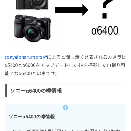
sonyalpharumors
によると間も無く発表されるカメラは
α5100とα6000をアップデートした4Kを搭載した自撮り可
能？なα6400との事です。
ソニーα6400の噂情報
ソニーα6400の噂情報