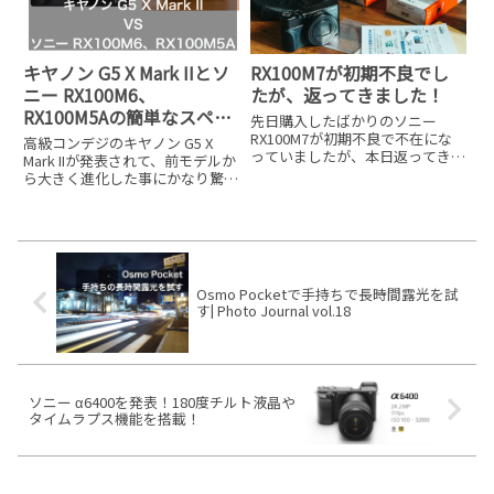
RX100M7が初期不良でし
キヤノン G5 X Mark IIとソ
たが、返ってきました！
ニー RX100M6、
RX100M5Aの簡単なスペッ
先日購入したばかりのソニー
ク比較
RX100M7が初期不良で不在にな
高級コンデジのキヤノン G5 X
っていましたが、本日返ってきま
Mark IIが発表されて、前モデルか
した。RX100M7の初期不良▲不
ら大きく進化した事にかなり驚
具合があったのはコレです。分か
き、そして使ってみたい気持ちが
りますかね？？ファインダーの中
湧いてきました。（いつもはソニ
なんですが。▲コレです。大きな
ーのRX100シリーズばかり使って
ゴミがファインダーの中に
いるので）関連▼G5 X Mark IIを
ショ
Osmo Pocketで手持ちで長時間露光を試
す| Photo Journal vol.18
ソニー α6400を発表！180度チルト液晶や
タイムラプス機能を搭載！