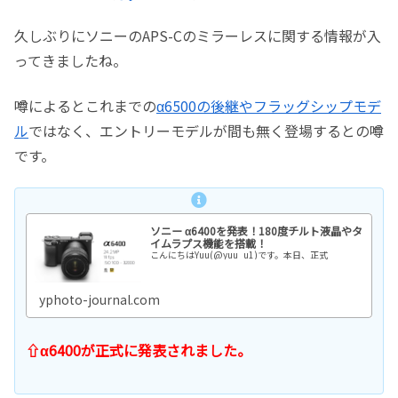
久しぶりにソニーのAPS-Cのミラーレスに関する情報が入
ってきましたね。
噂によるとこれまでの
α6500の後継やフラッグシップモデ
ル
ではなく、エントリーモデルが間も無く登場するとの噂
です。
ソニー α6400を発表！180度チルト液晶やタ
イムラプス機能を搭載！
こんにちはYuu(@yuu_u1)です。本日、正式
yphoto-journal.com
⇧α6400が正式に発表されました。