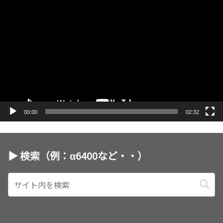
動
画
プ
レ
ー
ヤ
ー
00:00
02:32
▶︎ 検索（例：α6400など・・）