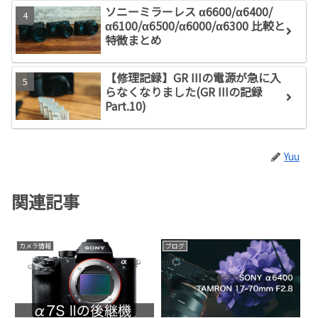
ソニーミラーレス α6600/α6400/
α6100/α6500/α6000/α6300 比較と
特徴まとめ
【修理記録】GR IIIの電源が急に入
らなくなりました(GR IIIの記録
Part.10)
Yuu
関連記事
カメラ情報
ブログ