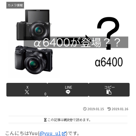
カメラ情報
X
LINE
コピー
0
2019.01.15
2019.01.16
この記事は
約3分
で読めます。
こんにちはYuu(
@yuu_u1
)です。