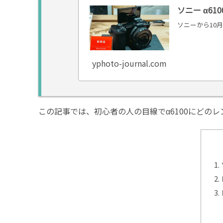
ソニー α6
ソニーから10
yphoto-journal.com
この記事では、初心者の人の目線でα6100にどの