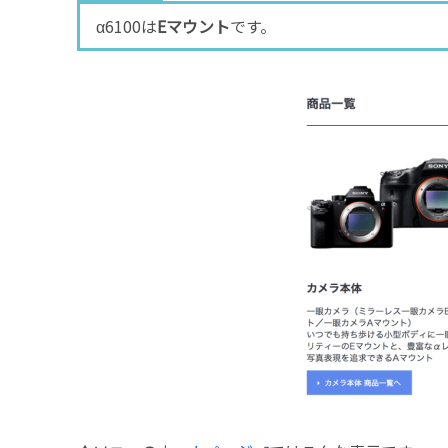
α6100は
Eマウント
です。