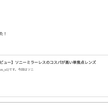
た！
18 レビュー】ソニーミラーレスのコスパが高い単焦点レンズ
uu_u1)です。今回はソニ