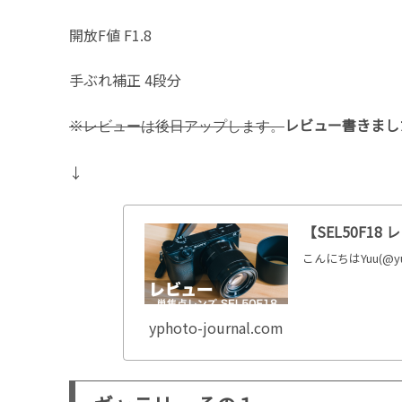
開放F値 F1.8
手ぶれ補正 4段分
レビュー書きまし
※レビューは後日アップします。
↓
【SEL50F
こんにちはYuu(@y
yphoto-journal.com