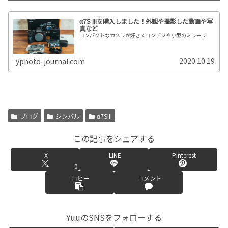
α7S IIIを購入しました！外観や撮影した動画や写
真など
コンパクトなカメラが好きでコンデジや小型のミラーレ
2020.10.19
yphoto-journal.com
ブログ
ジンバル
α7SIII
この記事をシェアする
X
LINE
Pinterest
0
コピー
コメント
YuuのSNSをフォローする