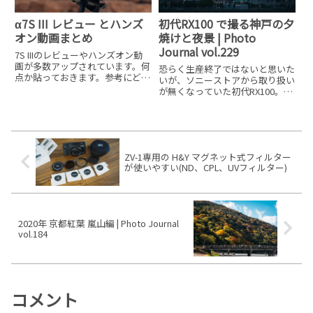
α7S III レビュー とハンズ
初代RX100 で撮る神戸の夕
オン動画まとめ
焼けと夜景 | Photo
Journal vol.229
7S IIIのレビューやハンズオン動
画が多数アップされています。何
恐らく生産終了ではないと思いた
点か貼っておきます。参考にどう
いが、ソニーストアから取り扱い
ぞ！ソニーストア展示分を触って
が無くなっていた初代RX100。発
きました追記：7月31日早速、ソ
売して8年あまり経つが、いまだ
ニーストアの展示品を触ってきま
にいい写りをしてくれます。使用
した。動画の内容は以下です。
カメラ
【動画の目次】 00:0
ZV-1専用の H&Y マグネット式フィルター
が使いやすい(ND、CPL、UVフィルター)
2020年 京都紅葉 嵐山編 | Photo Journal
vol.184
コメント