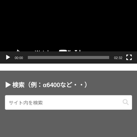
プ
レ
ー
ヤ
ー
00:00
02:32
▶︎ 検索（例：α6400など・・）