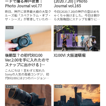
ードで撮る神戸夜景｜
(2020.7.20) | Photo
Photo Journal vol.77
Journal vol.165
昨日、神戸に世界最大級の大型ク
今日(2020.7.20)の神戸の空はめち
ルーズ船「スペクトラム・オブ・
ゃくちゃ焼けました。今日は朝か
ザ・シーズ」が寄港していたの
ら大阪梅田にスナップを撮りに行
で、iPhone 11 Proを使ってナイ
っていたのですが、蒸し暑すぎて
トモードで夜景を撮ってきまし
速攻で退却してしまいました。今
ブログ
ブログ
た。iPhone 11 Proのナイトモー
日の朝のスナップ📸#X100V #大阪
ド今回は全てiPhone 11 Proの
梅田 pic.twitter.com/H
後期型？の初代RX100
X100VI 大阪道頓堀
Ver.2.00を手に入れたので
スナップに出かける |
Photo Journal vol.380
こんにちは！言わずと知れた
Sonyの人気の高級コンデジ、初
代RX100には2つのバージョンの
機体があるのはご存知でしょう
か？？実は、初代RX100は
カメラ情報
ブログ
Ver1.00~1.10の旧型とVer.2.00の2
つのモデルが存在するんですよ。
おそらく多