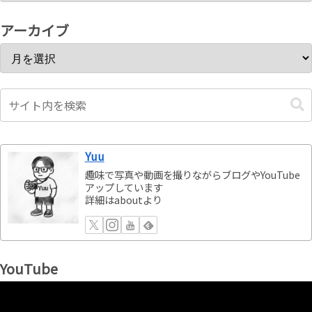
アーカイブ
Yuu
趣味で写真や動画を撮りながらブログやYouTube
アップしています
詳細はaboutより
YouTube
動
画