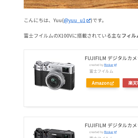
こんにちは、Yuu(
@yuu_u1
)です。
富士フイルムのX100Vに搭載されている主な
フィル
FUJIFILM デジタルカメラ
created by
Rinker
富士フイルム
Amazon
楽天
FUJIFILM デジタルカメラ
created by
Rinker