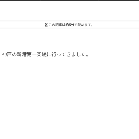
この記事は
約5分
で読めます。
持って、神戸の新港第一突堤に行ってきました。