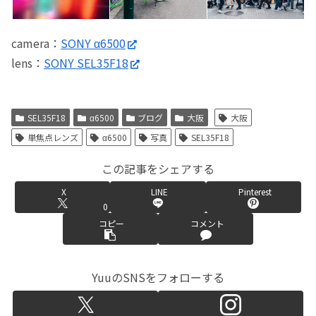
camera：
SONY α6500
lens：
SONY SEL35F18
SEL35F18
α6500
ブログ
大阪
大阪
単焦点レンズ
α6500
写真
SEL35F18
この記事をシェアする
X
LINE
Pinterest
0
コピー
コメント
YuuのSNSをフォローする