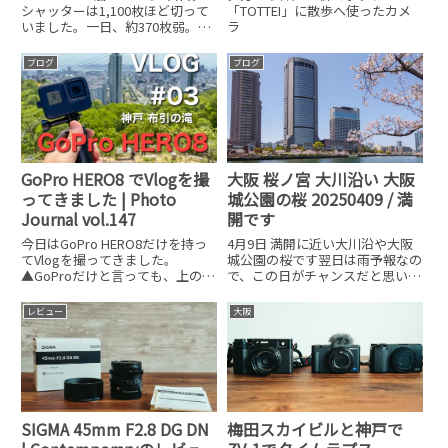
シャッターは1,100枚ほど切って
「TOTTEI」に散歩へ使ったカメ
いました。一日、約370枚弱。
ラ
GRIIIのバッテリー1個で大体300
枚撮れないくらいで使い切るの
ブログ
ブログ
で、いつも最後の方で交換してい
るのでシャッター回数はおおよそ
そんな感じ
GoPro HERO8 でVlogを撮
大阪 桜ノ宮 大川沿い 大阪
ってきました | Photo
城公園の桜 20250409 / 満
Journal vol.147
開です
今日はGoPro HERO8だけを持っ
4月9日 満開に近い大川沿や大阪
てVlogを撮ってきました。
城公園の桜です翌日は雨予報なの
▲GoProだけと言っても、上のモ
で、この日がチャンスだと思い再
ノをポケットに入れて手ぶらで出
び行ってきましたまず梅田の大阪
かけてきました。メインはGoPro
駅前のビルの桜の様子その前に
レビュー
大阪
HERO8、予備バッテリー、
梅田の大阪駅前のビルの桜の様子
AirPods Pro、iPhone 11 P
ですここはビルの谷間に咲く桜で
毎年チェックしていますちょう
SIGMA 45mm F2.8 DG DN
梅田スカイビルと神戸で