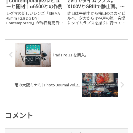
| Contemporaryのレビュ
ZV-1でタイムラプス。
ーと開封｜α6500との作例
X100VとGRIIIで静止画。 |
Photo Journal vol.158
シグマの新しいレンズ「SIGMA
昨日は午前中から梅田のスカイビ
45mm F2.8 DG DN |
ルへ。夕方からは神戸の第一突堤
Contemporary」が昨日発売日に
にタイムラプスを撮りに行ってき
届きましたので、開封とソニー
ました。持って行ったカメラはタ
α6500に取り付けた使用感や作例
イムラプスと動画用にSONY ZV-
を紹介します。更新履歴：
1、スチル用にスカイビルでは
2019.07.28 動画の作例を追加しま
FUJIFILMのX100V、新港第一突堤
し
はRICOH
iPad Pro 11 を購入。
雨の大阪ミナミ | Photo Journal vol.21
コメント