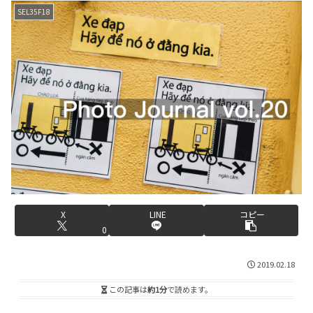
SEL35F18
X
LINE
コピー
0
2019.02.18
この記事は
約1分
で読めます。