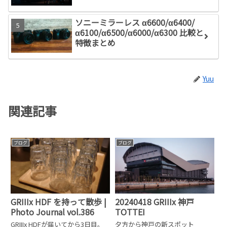
ソニーミラーレス α6600/α6400/
α6100/α6500/α6000/α6300 比較と
特徴まとめ
Yuu
関連記事
ブログ
ブログ
GRIIIx HDF を持って散歩 |
20240418 GRIIIx 神戸
Photo Journal vol.386
TOTTEI
GRIIIx HDFが届いてから3日目。
夕方から神戸の新スポット