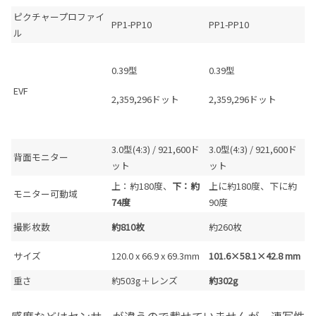
ピクチャープロファイ
PP1-PP10
PP1-PP10
ル
0.39型
0.39型
EVF
2,359,296ドット
2,359,296ドット
3.0型(4:3) / 921,600ド
3.0型(4:3) / 921,600ド
背面モニター
ット
ット
上：約180度、
下：約
上に約180度、下に約
モニター可動域
74度
90度
撮影枚数
約810枚
約260枚
サイズ
120.0 x 66.9 x 69.3mm
101.6×58.1×42.8 mm
重さ
約503g＋レンズ
約302g