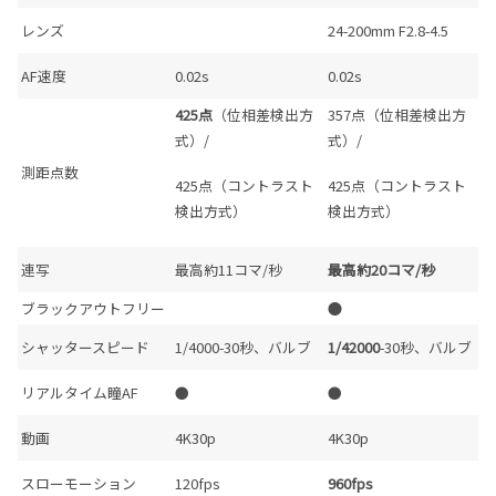
レンズ
24-200mm F2.8-4.5
AF速度
0.02s
0.02s
425点
（位相差検出方
357点（位相差検出方
式）/
式）/
測距点数
425点（コントラスト
425点（コントラスト
検出方式）
検出方式）
連写
最高約11コマ/秒
最高約20コマ/秒
ブラックアウトフリー
●
シャッタースピード
1/4000-30秒、バルブ
1/42000
-30秒、バルブ
リアルタイム瞳AF
●
●
動画
4K30p
4K30p
スローモーション
120fps
960fps