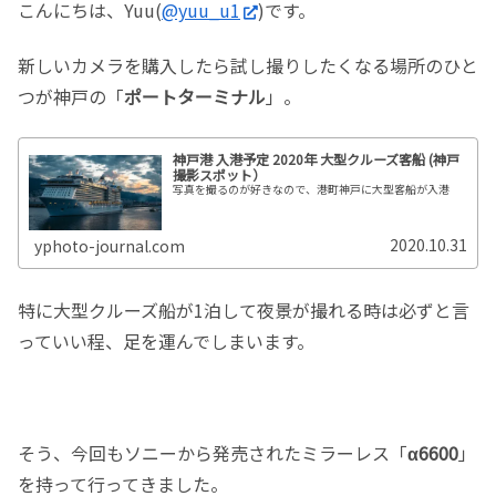
こんにちは、Yuu(
@yuu_u1
)です。
新しいカメラを購入したら試し撮りしたくなる場所のひと
つが神戸の「
ポートターミナル
」。
神戸港 入港予定 2020年 大型クルーズ客船 (神戸
撮影スポット）
写真を撮るのが好きなので、港町神戸に大型客船が入港
2020.10.31
yphoto-journal.com
特に大型クルーズ船が1泊して夜景が撮れる時は必ずと言
っていい程、足を運んでしまいます。
そう、今回もソニーから発売されたミラーレス「
α6600
」
を持って行ってきました。