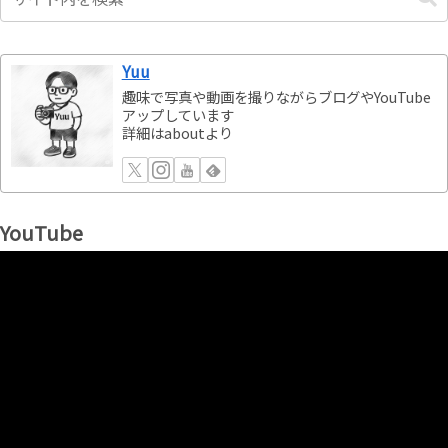
Yuu
趣味で写真や動画を撮りながらブログやYouTube
アップしています
詳細はaboutより
YouTube
動
画
プ
レ
ー
ヤ
ー