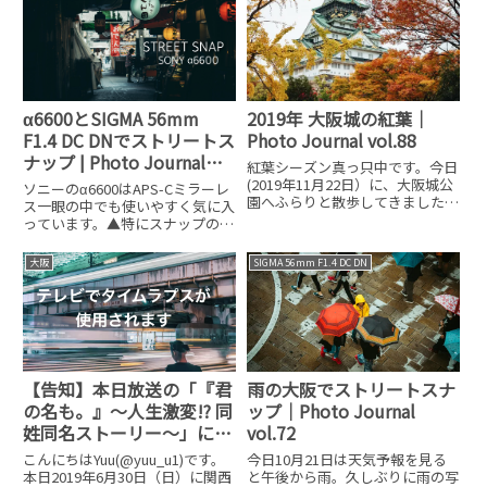
田とか難波からは少し離れてい
徐々に開花しています。まあ、全
る。隣がもうすぐ門真市だ。中心
体的に見るとまだ1割にも満たな
地から少し離れてい
い程度ですが、所々、桜の花びら
α6600とSIGMA 56mm
2019年 大阪城の紅葉｜
F1.4 DC DNでストリートス
Photo Journal vol.88
ナップ | Photo Journal
紅葉シーズン真っ只中です。今日
vol.159
(2019年11月22日）に、大阪城公
ソニーのα6600はAPS-Cミラーレ
園へふらりと散歩してきました。
ス一眼の中でも使いやすく気に入
天気はかなりどんより具合。午前
っています。▲特にスナップの時
中は晴れ間も見えてたんですが、
に付けているのがSIGMA 56mm
もう昼からはこんな感じの空模様
F1.4 DC DN | Contemporaryで
大阪
SIGMA 56mm F1.4 DC DN
でした。現在の大阪城公園は見頃
す。56mmはフルサイズ換算で
と言えば見頃ですが、ぼ
84mm相当の画角を持
【告知】本日放送の「『君
雨の大阪でストリートスナ
の名も。』～人生激変!? 同
ップ｜Photo Journal
姓同名ストーリー～」にタ
vol.72
イムラプスが使われます
こんにちはYuu(@yuu_u1)です。
今日10月21日は天気予報を見る
本日2019年6月30日（日）に関西
と午後から雨。久しぶりに雨の写