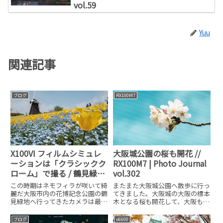
vol.59
Yuu
関連記事
ブログ
RX100M7
X100VI フィルムシミュレ
大阪城公園の桜も開花 //
ーションは「クラシックク
RX100M7 | Photo Journal
ローム」で撮る / 鶴見緑地
vol.302
のネモフィラが綺麗だった
この時期はネモフィラが咲いて綺
またまた大阪城公園へ散歩に行っ
麗だ大阪市内の花博記念公園の鶴
てきました。大阪城の大阪の標本
見緑地へ行ってきたカメラは最近
木となる桜も開花して、大阪も23
よく使っているFUJIFILMのX100VI
日に開花宣言が出ました。今回
鶴見緑地は大阪市内と言っても梅
は、前回と違い大阪城公園の桜も
ブログ
α6600