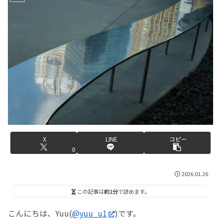
X
LINE
コピー
0
2026.01.26
この記事は
約1分
で読めます。
こんにちは、Yuu(
@yuu_u1
)です。