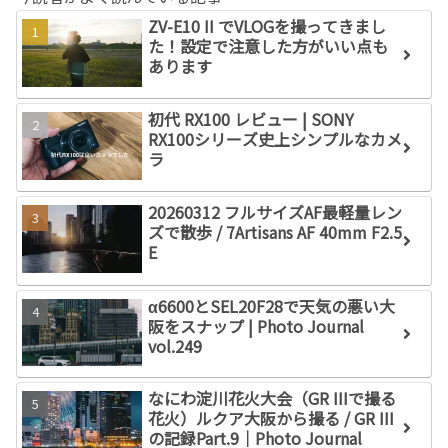
ZV-E10 II でVLOGを撮ってきまし
た！設定で注意した方がいい点も
あります
初代 RX100 レビュー | SONY
RX100シリーズ史上シンプルなカメ
ラ
20260312 フルサイズAF最軽量レン
ズで散歩 / 7Artisans AF 40mm F2.5
E
α6600とSEL20F28で天気の悪い大
阪をスナップ | Photo Journal
vol.249
なにわ淀川花火大会（GR IIIで撮る
花火）ルクア大阪から撮る / GR III
の記録Part.9｜Photo Journal