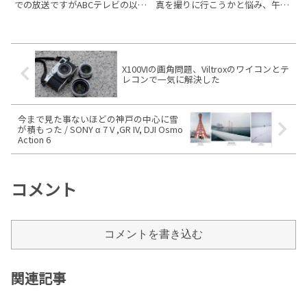
での放送ですがABCテレビの以下
真を撮りに行こうかと悩み、午前
の番組で大阪のタイムラプスが使
中にやる事を終えて大阪ミナミへ
用されます。『君の名も。』 ～
行ってきました。今日はソニーの
人生激変!? 同姓同名ストーリー～
α6500にちょっと前に購入した
2019年6月30日(日) 午後11：
F2.8 通しの「E 16-55mm F2.8
G」を付
X100VIの画角問題、Viltroxのワイコンとテ
レコンで一気に解決した
今まで見た事ないほどの神戸の中心に雪
が積もった / SONY α 7 V ,GR IV, DJI Osmo
Action 6
コメント
コメントを書き込む
関連記事