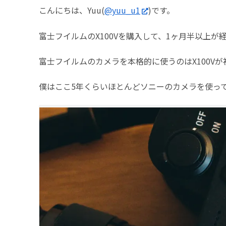
こんにちは、Yuu(
@yuu_u1
)です。
富士フイルムのX100Vを購入して、1ヶ月半以上が
富士フイルムのカメラを本格的に使うのはX100Vが
僕はここ5年くらいほとんどソニーのカメラを使っ