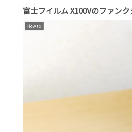
富士フイルム X100Vのファ
How to