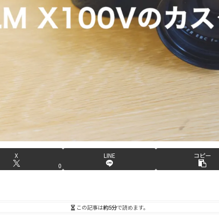
X
LINE
コピー
0
この記事は
約5分
で読めます。