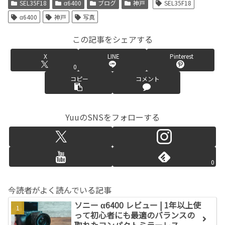
SEL35F18
α6400
ブログ
神戸
SEL35F18
α6400
神戸
写真
この記事をシェアする
X
LINE
Pinterest
0
コピー
コメント
YuuのSNSをフォローする
0
今読者がよく読んでいる記事
ソニー α6400 レビュー | 1年以上使
って初心者にも最適のバランスの
取れたコンパクトミラーレス