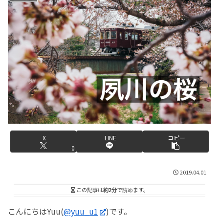
X
LINE
コピー
0
2019.04.01
この記事は
約2分
で読めます。
こんにちはYuu(
@yuu_u1
)です。