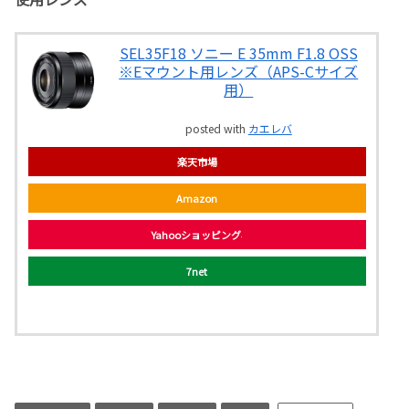
SEL35F18 ソニー E 35mm F1.8 OSS
※Eマウント用レンズ（APS-Cサイズ
用）
posted with
カエレバ
楽天市場
Amazon
Yahooショッピング
7net