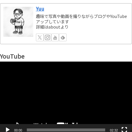
Yuu
趣味で写真や動画を撮りながらブログやYouTube
アップしています
詳細はaboutより
YouTube
動
画
プ
レ
ー
ヤ
ー
00:00
02:32