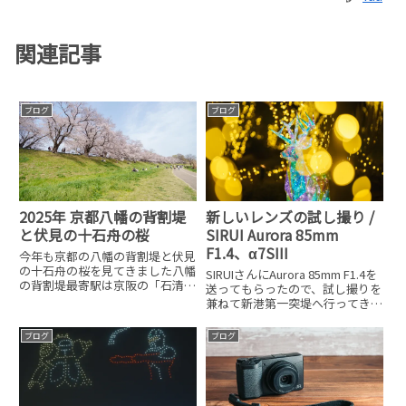
関連記事
ブログ
ブログ
2025年 京都八幡の背割堤
新しいレンズの試し撮り /
と伏見の十石舟の桜
SIRUI Aurora 85mm
F1.4、α7SIII
今年も京都の八幡の背割堤と伏見
の十石舟の桜を見てきました八幡
SIRUIさんにAurora 85mm F1.4を
の背割堤最寄駅は京阪の「石清水
送ってもらったので、試し撮りを
八幡宮」です。そこから歩いて10
兼ねて新港第一突堤へ行ってきま
分くらいです。1本道なのですぐ
した。このレンズ以外に広角でタ
に分かると思います。食べ物や飲
イムラプスを撮りたくてSONY
ブログ
ブログ
み物は駅前のコンビニが最後のコ
SEL1625Gも持っていきました。
ンビニなので、欲しい人は購入
SONY SEL1625Gで長時