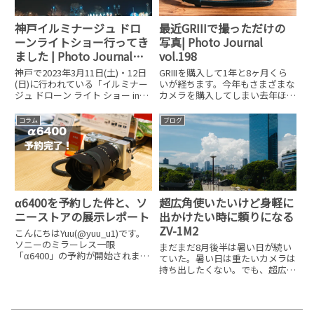
神戸イルミナージュ ドロ
最近GRIIIで撮っただけの
ーンライトショー行ってき
写真| Photo Journal
ました | Photo Journal
vol.198
vol.351
神戸で2023年3月11日(土)・12日
GRIIIを購入して1年と8ヶ月くら
(日)に行われている「イルミナー
いが経ちます。今年もさまざまな
ジュ ドローン ライト ショー in
カメラを購入してしまい去年ほど
KOBE」に行ってきました。場所
出番は減ってきましたが、たまに
は神戸のメリケンパークです。ド
使うとGRIIIから出てくる絵はかな
コラム
ブログ
ローンショーの内容ドローンナイ
り気に入っています。と言って
トショーの全編です。YouTubeに
も、少し前まではJPEGベース(ポ
限
ジフィルム調)で
α6400を予約した件と、ソ
超広角使いたいけど身軽に
ニーストアの展示レポート
出かけたい時に頼りになる
ZV-1M2
こんにちはYuu(@yuu_u1)です。
ソニーのミラーレス一眼
まだまだ8月後半は暑い日が続い
「α6400」の予約が開始されまし
ていた。暑い日は重たいカメラは
たね。発売日は2019年2月22日
持ち出したくない。でも、超広角
(金)です。早速、自分も乗り遅れ
で写真を撮りたい。そんな願いを
ないように予約をしました。そし
叶えてくれたのがSONYの
てソニーストアでは先行展示も開
VLOGCAM ZV-1M218-50mm相当
始されましたので簡