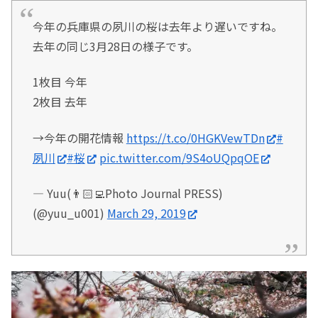
今年の兵庫県の夙川の桜は去年より遅いですね。
去年の同じ3月28日の様子です。
1枚目 今年
2枚目 去年
→今年の開花情報
https://t.co/0HGKVewTDn
#
夙川
#桜
pic.twitter.com/9S4oUQpqOE
— Yuu(👨🏻‍💻Photo Journal PRESS)
(@yuu_u001)
March 29, 2019