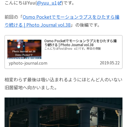
こんにちはYuu(
@yuu_u1
)です。
前回の「
Osmo Pocketでモーションラプスをひたすら撮
り続ける | Photo Journal vol.38
」の後編です。
Osmo Pocketでモーションラプスをひたすら撮
り続ける | Photo Journal vol.38
こんにちはYuu(@yuu_u1)です。昨日の夜散
2019.05.22
yphoto-journal.com
相変わらず最後は吸い込まれるようにほとんど人のいない
旧居留地へ向かいました。