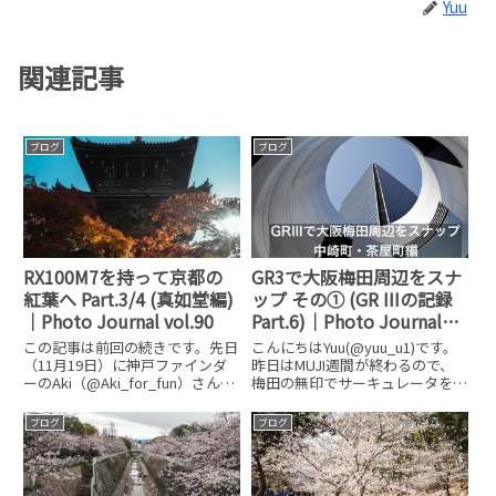
Yuu
関連記事
ブログ
ブログ
RX100M7を持って京都の
GR3で大阪梅田周辺をスナ
紅葉へ Part.3/4 (真如堂編)
ップ その① (GR IIIの記録
｜Photo Journal vol.90
Part.6)｜Photo Journal
vol.46
この記事は前回の続きです。先日
こんにちはYuu(@yuu_u1)です。
（11月19日）に神戸ファインダ
昨日はMUJI週間が終わるので、
ーのAki（@Aki_for_fun）さんと
梅田の無印でサーキュレータを見
京都に紅葉を見に行ってきまし
に行ったついでにGRIIIで写真を撮
た。▼既にAkiさんのブログには
ってみました。（結局サーキュレ
ブログ
ブログ
今回訪れた記事がアップされてい
ータは値段が下がっていてMUJI
ます。今回は朝10:00に京都の山
週間の10%オフ対象外でした
科駅に集合
笑）中崎町