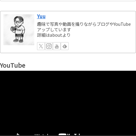
Yuu
趣味で写真や動画を撮りながらブログやYouTube
アップしています
詳細はaboutより
YouTube
動
画
プ
レ
ー
ヤ
ー