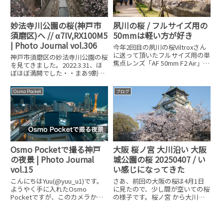
妙法寺川公園の桜(神戸市
夙川の桜 / フルサイズ用の
須磨区)へ // α7IV,RX100M5
50mmは軽い方が好き
| Photo Journal vol.306
今年2回目の夙川の桜Viltroxさん
に送って頂いたフルサイズ用の単
神戸市須磨区の妙法寺川公園の桜
焦点レンズ「AF 50mm F2 Air」を
を見てきました。2022.3.31、ほ
α7IVに付けて散歩ですだいぶ夙川
ぼほぼ満開でした・・まあ9割く
の桜も咲いてきました。このレン
らいは咲いていると言った感じで
ズ重さ205gなんです。軽いから
す。▲妙法寺川の両岸や遊歩道に
Osmo Pocket
ブログ
どんどん歩いてシャッターボタン
は桜のトンネルなど、素晴らしい
を
景色が楽しめます。使用カメラ
Osmo Pocketで撮る神戸
大阪 桜ノ宮 大川沿い 大阪
の夜景 | Photo Journal
城公園の桜 20250407 / い
vol.15
い感じになってきた
こんにちはYuu(@yuu_u1)です。
さあ、前回の大阪の桜は4月1日
ようやく手に入れたOsmo
に見たので、少し間が空いての桜
Pocketですが、このカメラから
の様子です。桜ノ宮 から大川沿
写し出される絵がかなり凄く驚か
い前回に比べてかなり桜が咲いて
されています。慣らし的な感じで
きました桜宮橋付近は満開に近い
神戸の夜の街をブラブラと撮って
大阪城公園次は大阪城公園の桜も