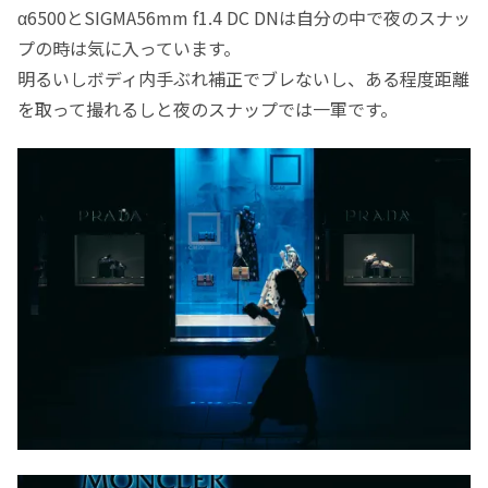
α6500とSIGMA56mm f1.4 DC DNは自分の中で夜のスナッ
プの時は気に入っています。
明るいしボディ内手ぶれ補正でブレないし、ある程度距離
を取って撮れるしと夜のスナップでは一軍です。