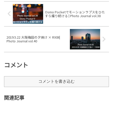
きました。今回は静止画ですが、
どんどん咲いています大阪城公園
のちのち、動画やタ
西の丸庭園そして有料ゾーンの
Osmo Pocketでモーションラプスをひた
すら撮り続ける | Photo Journal vol.38
2019.5.22 大阪梅田の夕焼け × RX0II|
Photo Journal vol.40
コメント
コメントを書き込む
関連記事