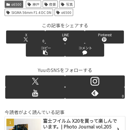
α6500
神戸
夜景
写真
SIGMA 56mm F1.4 DC DN
α6500
この記事をシェアする
X
LINE
Pinterest
0
コピー
コメント
YuuのSNSをフォローする
0
今読者がよく読んでいる記事
富士フイルム X20を買って楽しんで
います。| Photo Journal vol.205