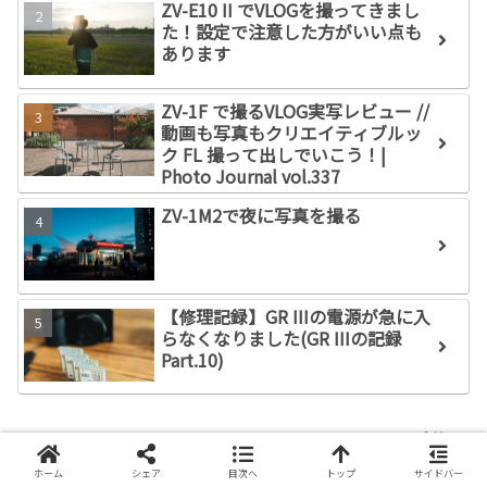
ZV-E10 II でVLOGを撮ってきまし
た！設定で注意した方がいい点も
あります
ZV-1F で撮るVLOG実写レビュー //
動画も写真もクリエイティブルッ
ク FL 撮って出しでいこう！|
Photo Journal vol.337
ZV-1M2で夜に写真を撮る
【修理記録】GR IIIの電源が急に入
らなくなりました(GR IIIの記録
Part.10)
Yuu
ホーム
シェア
目次へ
トップ
サイドバー