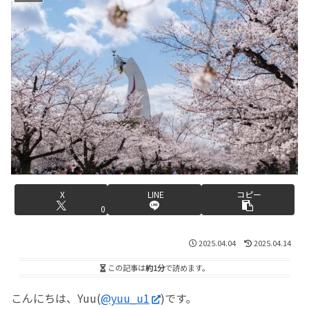
X
LINE
コピー
0
2025.04.04
2025.04.14
この記事は
約1分
で読めます。
こんにちは、Yuu(
@yuu_u1
)です。