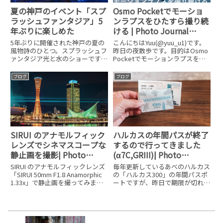
夏の神戸のイベント「スプ
Osmo Pocketでモーショ
ラッシュファンタジア」5
ンラプスをひたすら撮り続
年ぶりに楽しめた
ける | Photo Journal
vol.38
5年ぶりに開催された神戸の夏の
こんにちはYuu(@yuu_u1)です。
風物詩のひとつ。スプラッシュフ
昨日の夜散歩です。目的はOsmo
ァンタジア光と水のショーです。
Pocketでモーションラプスを撮
これは最終日です。19時45分と
るために出ました。しかし、空が
20時15分からのショーを見てき
いい感じになっていたのでまずは
ブログ
ブログ
ました。19時45分はモザイクの
神戸市役所の24階の展望ロビー
デッキから。20時15分からは間
へ。昨日の流れは神戸市役所→税
近で見てきました。最前
関前でモーシ
SIRUI のアナモルフィック
ハルカスの年間パスが終了
レンズでシネマスコープな
するので行ってきました
静止画を撮影| Photo
(α7C,GRIII)| Photo
Journal vol.174
Journal vol.197
SIRUI のアナモルフィックレンズ
毎年更新しているあべのハルカス
「SIRUI 50mm F1.8 Anamorphic
の「ハルカス300」の年間パスポ
1.33x」で静止画を撮ってみまし
ートですが、昨日で期限が切れる
た。シネマレンズですが静止画で
のでハルカス300の展望台へ行っ
撮るのもいつもと雰囲気が違った
てきました。本当なら毎年更新し
絵になるので楽しいです。静止画
ていますが、コロナの影響もあっ
でも動画同様に下のアナモ
て行ける日が減ってきていたの
で、また次回行く時に更新しよ