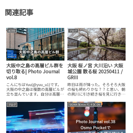
関連記事
α6300
ブログ
大阪中之島の高層ビル群を
大阪 桜ノ宮 大川沿い 大阪
切り取る| Photo Journal
城公園 散る桜 20250411 /
vol.8
GRIII
こんにちはYuu(@yuu_u1)です。
昨日は雨が降った。そろそろ大阪
大阪の中之島は複数の高層ビルが
の桜も終わりかな？？と思い、朝
立ち並んでいます。自分は高層ビ
の夙川に引き続き桜を見に行きま
ルがある風景が好きなのでかなり
した。カメラはRICOH GRIII手ぶ
好きな場所です。中之島の高層ビ
らでGRIIIだけポケットに入れて大
ブログ
SIGMA 56mm F1.4 DC DN
ル群を切り取る今回は高層ビルだ
阪へ向かいました梅田で少しスナ
と広角レンズで全体を撮りたくな
ップJR環状線で桜ノ宮に向かい
りますが、50mm付
ます桜ノ宮から