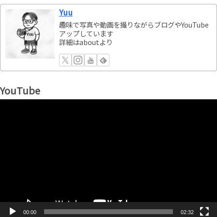
Yuu
趣味で写真や動画を撮りながらブログやYouTube
アップしています
詳細はaboutより
YouTube
動
画
プ
レ
ー
ヤ
ー
00:00
02:32