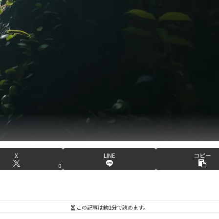
X
LINE
コピー
0
この記事は
約1分
で読めます。