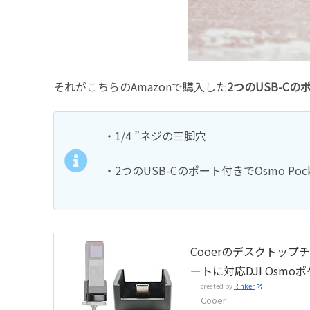
それがこちらのAmazonで購入した
2つのUSB-Cの
・1/4 ”ネジの三脚穴
・2つのUSB-Cのポート付きでOsmo Po
Cooerのデスクトッ
ートに対応DJI Osm
created by
Rinker
Cooer