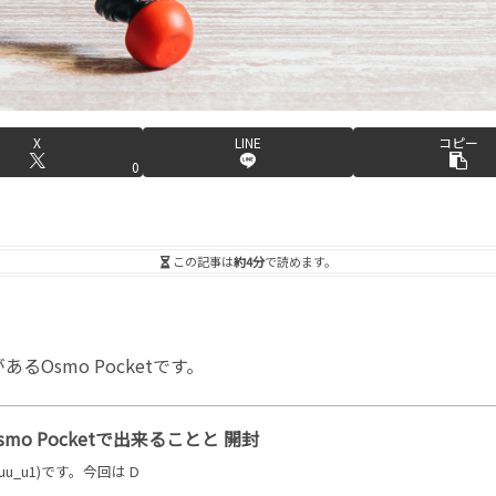
X
LINE
コピー
0
この記事は
約4分
で読めます。
Osmo Pocketです。
mo Pocketで出来ることと 開封
uu_u1)です。今回は D