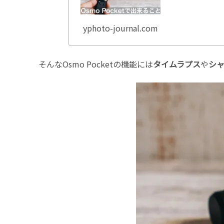
yphoto-journal.com
そんなOsmo Pocketの機能には
タイムラプス
や
シ