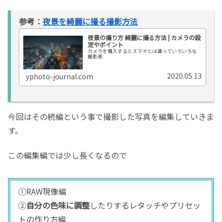
参考：
夜景を綺麗に撮る撮影方法
夜景の撮り方 綺麗に撮る方法 | カメラの設
定やポイント
カメラを購入するとスマホとは違っていろいろな
撮影表
2020.05.13
yphoto-journal.com
今回はその続編という事で撮影した写真を編集していきま
す。
この編集編では少し長くなるので
①RAW現像編
②
自分の色味に調整
したりするレタッチやプリセッ
トの作り方編