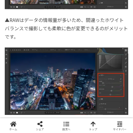
▲RAWはデータの情報量が多いため、間違ったホワイト
バランスで撮影しても柔軟に色が変更できるのがメリット
です。
▲今回は「
色温度
」を少し左に移動させて青っぽい感じに
ホーム
シェア
目次へ
トップ
サイドバー