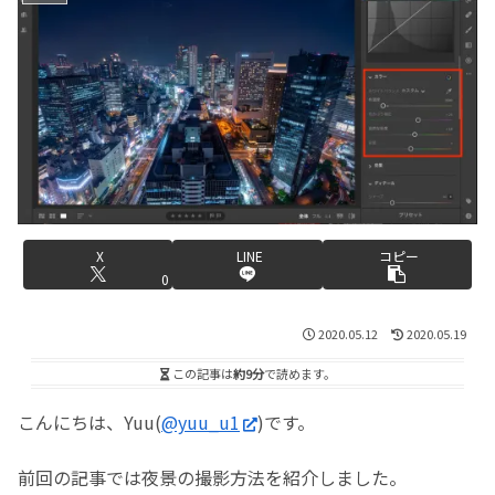
X
LINE
コピー
0
2020.05.12
2020.05.19
この記事は
約9分
で読めます。
こんにちは、Yuu(
@yuu_u1
)です。
前回の記事では夜景の撮影方法を紹介しました。