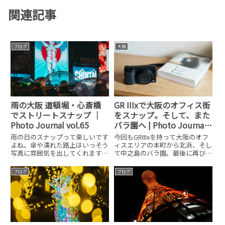
関連記事
ブログ
大阪
雨の大阪 道頓堀・心斎橋
GR IIIxで大阪のオフィス街
でストリートスナップ ｜
をスナップ。そして、また
Photo Journal vol.65
バラ園へ | Photo Journal
vol.319
雨の日のスナップって楽しいです
今回もGRIIIxを持って大阪のオフ
よね。傘や濡れた路上はいっそう
ィスエリアの本町から北浜、そし
写真に雰囲気を出してくれます。
て中之島のバラ園。最後に再びオ
大阪でスナップを撮るといった
フィス街の淀屋橋をスナップして
ら、よく行く場所の一つがミナミ
きました。その様子をPOVで
ブログ
ブログ
（道頓堀や心斎橋）です。今はで
YouTubeにアップしています。
は外国人観光客で溢れている大阪
GRIIIxで撮るスナップ撮影した写
のミナミは、僕的にはかなり雰囲
真の中から何枚か
気