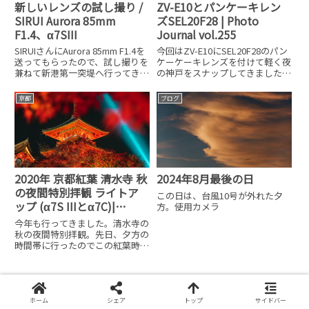
新しいレンズの試し撮り /
ZV-E10とパンケーキレン
SIRUI Aurora 85mm
ズSEL20F28 | Photo
F1.4、α7SIII
Journal vol.255
SIRUIさんにAurora 85mm F1.4を
今回はZV-E10にSEL20F28のパン
送ってもらったので、試し撮りを
ケーケーキレンズを付けて軽く夜
兼ねて新港第一突堤へ行ってきま
の神戸をスナップしてきました。
した。このレンズ以外に広角でタ
とにかく薄くて軽いレンズです。
イムラプスを撮りたくてSONY
ZV-E10にはこのくらい軽いお手
京都
ブログ
SEL1625Gも持っていきました。
軽なレンズで撮るのがよいのか
SONY SEL1625Gで長時
も。
2020年 京都紅葉 清水寺 秋
2024年8月最後の日
の夜間特別拝観 ライトア
この日は、台風10号が外れた夕
ップ (α7S IIIとα7C)|
方。使用カメラ
Photo Journal vol.189
今年も行ってきました。清水寺の
秋の夜間特別拝観。先日、夕方の
時間帯に行ったのでこの紅葉時期
の清水寺は2回目です。関連記事
▲2020年 清水寺 秋の夜間特別拝
観日時 ： 11月18日（水）～11月
30日（月）期間中、午後9時30分
まで開門（午
ホーム
シェア
トップ
サイドバー