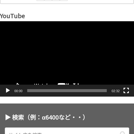
YouTube
動
画
プ
レ
ー
ヤ
ー
00:00
02:32
▶︎ 検索（例：α6400など・・）