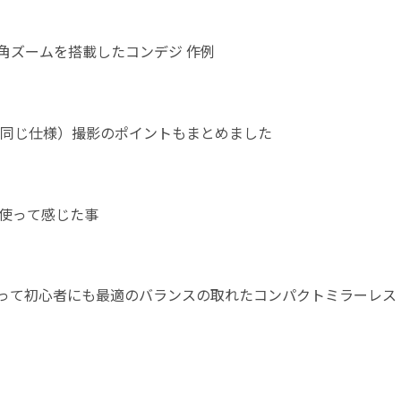
広角ズームを搭載したコンデジ 作例
IIIも同じ仕様）撮影のポイントもまとめました
ヶ月使って感じた事
00 レビュー | 1年以上使って初心者にも最適のバランスの取れたコンパクトミラーレス