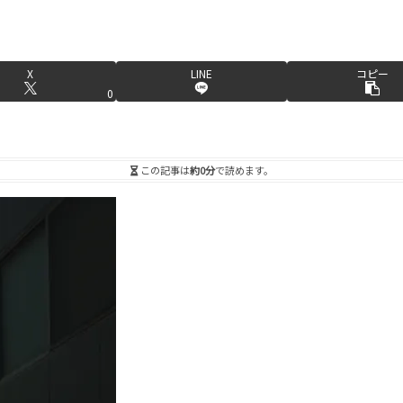
X
LINE
コピー
0
この記事は
約0分
で読めます。