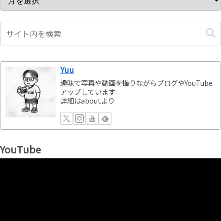
Yuu
趣味で写真や動画を撮りながらブログやYouTube
アップしています
詳細はaboutより
YouTube
動
画
プ
レ
ー