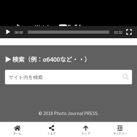
ヤ
ー
00:00
02:32
▶︎ 検索（例：α6400など・・）
© 2018 Photo Journal PRESS.
ホーム
シェア
トップ
サイドバー