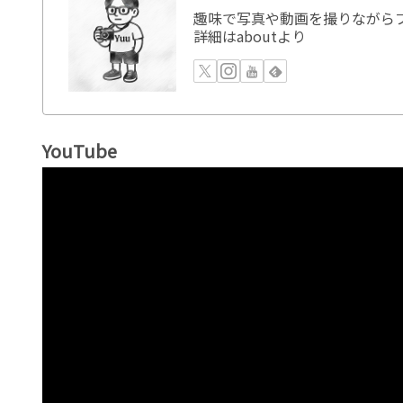
趣味で写真や動画を撮りながらブ
詳細はaboutより
YouTube
動
画
プ
レ
ー
ヤ
ー