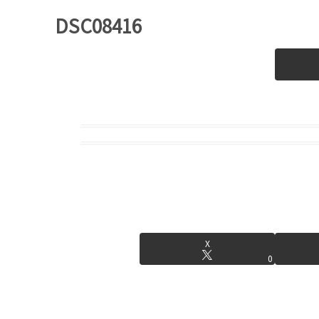
DSC08416
X
0