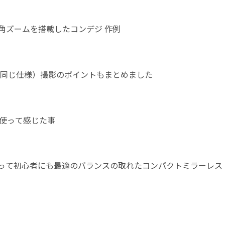
広角ズームを搭載したコンデジ 作例
IIIも同じ仕様）撮影のポイントもまとめました
ヶ月使って感じた事
00 レビュー | 1年以上使って初心者にも最適のバランスの取れたコンパクトミラーレス