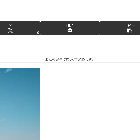
X
LINE
コピー
0
この記事は
約0分
で読めます。