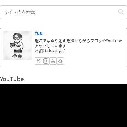
Yuu
趣味で写真や動画を撮りながらブログやYouTube
アップしています
詳細はaboutより
YouTube
動
画
プ
レ
ー