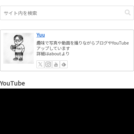
Yuu
趣味で写真や動画を撮りながらブログやYouTube
アップしています
詳細はaboutより
YouTube
動
画
プ
レ
ー