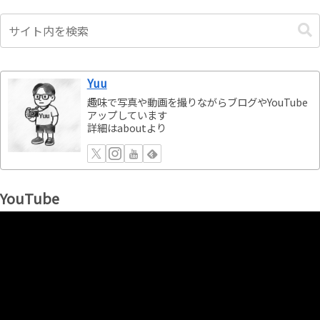
Yuu
趣味で写真や動画を撮りながらブログやYouTube
アップしています
詳細はaboutより
YouTube
動
画
プ
レ
ー