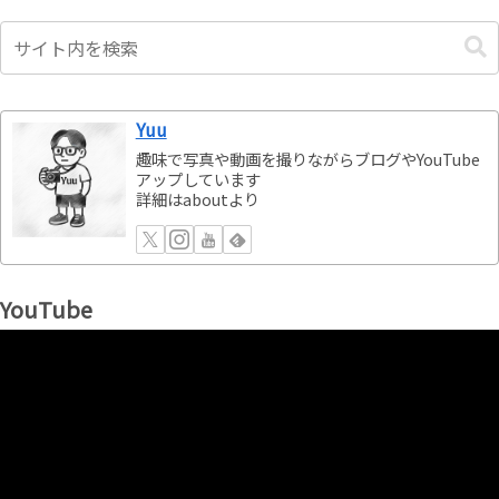
Yuu
趣味で写真や動画を撮りながらブログやYouTube
アップしています
詳細はaboutより
YouTube
動
画
プ
レ
ー