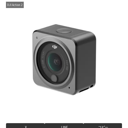
DJI Action 2
X
LINE
コピー