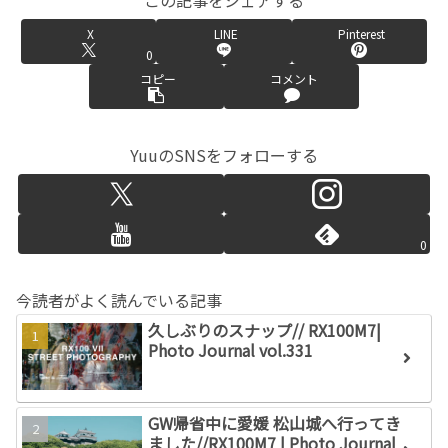
この記事をシェアする
X
LINE
Pinterest
0
コピー
コメント
YuuのSNSをフォローする
0
今読者がよく読んでいる記事
久しぶりのスナップ// RX100M7|
Photo Journal vol.331
GW帰省中に愛媛 松山城へ行ってき
ました//RX100M7 | Photo Journal