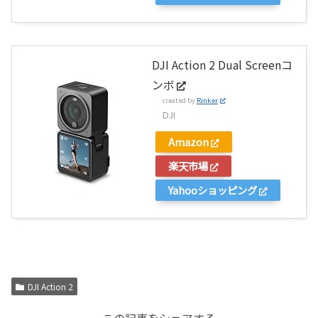
DJI Action 2 Dual Screenコ
ンボ
created by
Rinker
DJI
Amazon
楽天市場
Yahooショッピング
DJI Action 2