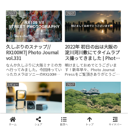
ブログ
ブログ
久しぶりのスナップ//
2022年 初日の出は大阪の
RX100M7| Photo Journal
淀川河川敷にてタイムラプ
vol.331
ス撮ってきました | Photo
Journal vol.280
なんか久しぶりに大阪ミナミの方
明けましておめでとうございま
へ行ってみました。今回持ってい
す！新年早々、Photo Journal
ったカメラはソニーのRX100M7
Pressをご覧頂きありがとうござ
です。なんか、街中で写真を撮る
います！今回は早速ですが、初日
のは久しぶりです。久しぶりすぎ
の出を撮ってきましたのでその様
レビュー
ブログ
て撮り方忘れるくらいでした。設
子を紹介します。今年は大阪へ今
定はPモード。必要に応じて絞り
年は大阪へ初日の出を見に行って
を変更。シャッタースピード
きました。もう、
撮影時間が延びる？DJI
GW帰省中に愛媛 松山城へ
Action 2の純正 磁気保護ケ
行ってきました//RX100M7
ホーム
シェア
目次へ
トップ
サイドバー